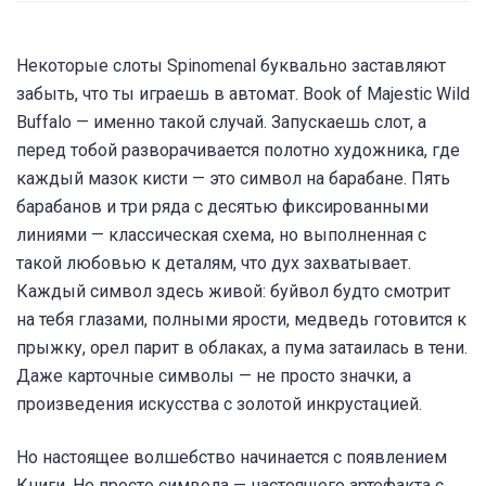
Некоторые слоты Spinomenal буквально заставляют
забыть, что ты играешь в автомат. Book of Majestic Wild
Buffalo — именно такой случай. Запускаешь слот, а
перед тобой разворачивается полотно художника, где
каждый мазок кисти — это символ на барабане. Пять
барабанов и три ряда с десятью фиксированными
линиями — классическая схема, но выполненная с
такой любовью к деталям, что дух захватывает.
Каждый символ здесь живой: буйвол будто смотрит
на тебя глазами, полными ярости, медведь готовится к
прыжку, орел парит в облаках, а пума затаилась в тени.
Даже карточные символы — не просто значки, а
произведения искусства с золотой инкрустацией.
Но настоящее волшебство начинается с появлением
Книги. Не просто символа — настоящего артефакта с