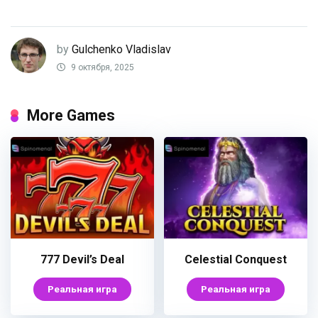
by
Gulchenko Vladislav
9 октября, 2025
More Games
777 Devil’s Deal
Celestial Conquest
Реальная игра
Реальная игра