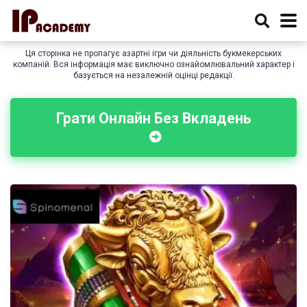
Ця сторінка не пропагує азартні ігри чи діяльність букмекерських
компаній. Вся інформація має виключно ознайомлювальний характер і
базується на незалежній оцінці редакції.
Грати Онлайн Без Вкладень