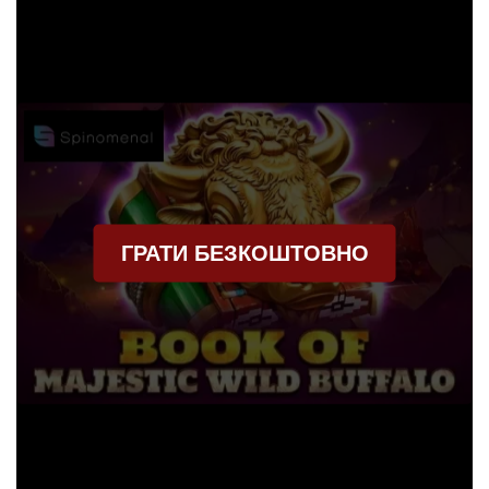
ГРАТИ БЕЗКОШТОВНО