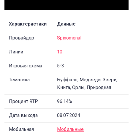
Характеристики
Данные
Провайдер
Spinomenal
Линии
10
Игровая схема
5-3
Тематика
Буффало, Медведи, Звери,
Книга, Орлы, Природная
Процент RTP
96.14%
Дата выхода
08.07.2024
Мобильная
Мобильные