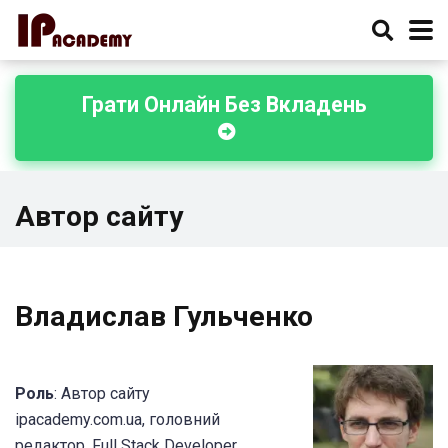
Грати Онлайн Без Вкладень
Автор сайту
Владислав Гульченко
Роль
: Автор сайту
ipacademy.com.ua, головний
редактор, Full Stack Developer