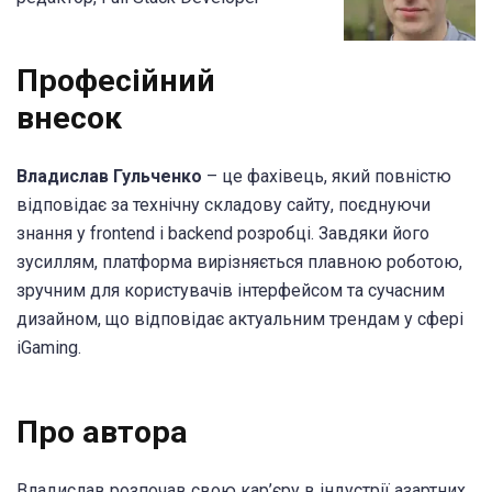
Професійний
внесок
Владислав Гульченко
– це фахівець, який повністю
відповідає за технічну складову сайту, поєднуючи
знання у frontend і backend розробці. Завдяки його
зусиллям, платформа вирізняється плавною роботою,
зручним для користувачів інтерфейсом та сучасним
дизайном, що відповідає актуальним трендам у сфері
iGaming.
Про автора
Владислав розпочав свою кар’єру в індустрії азартних