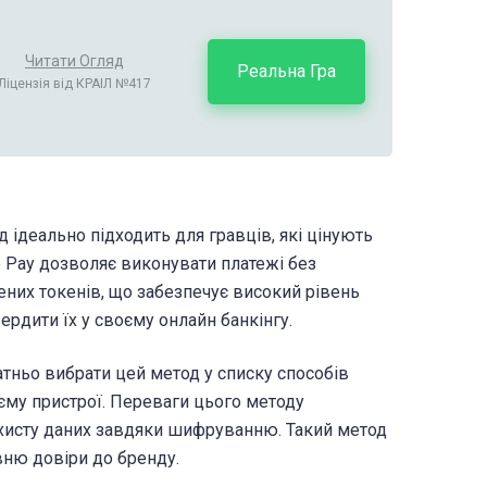
Читати Огляд
Реальна Гра
Ліцензія від КРАІЛ №417
 ідеально підходить для гравців, які цінують
le Pay дозволяє виконувати платежі без
ених токенів, що забезпечує високий рівень
ердити їх у своєму онлайн банкінгу.
тньо вибрати цей метод у списку способів
оєму пристрої. Переваги цього методу
захисту даних завдяки шифруванню. Такий метод
вню довіри до бренду.