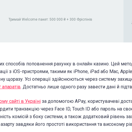
Тримай Welcome пакет: 500 000 ₴ + 300 Фріспінів
их способів поповнення рахунку в онлайн казино. Цей метод
рації з iOS-пристроями, такими як iPhone, iPad або Mac, App
чну щоразу. Усі операції здійснюються через систему захищ
 апаратів
. Достатньо лише одного разу завести дані й підтв
му сайті в Україні
за допомогою APay, користувачеві доста
рдити транзакцію через Face ID, Touch ID або пароль на св
ність комісій з боку системи, а також додатковий рівень 
азарту завдяки його простоті використання та високому рі