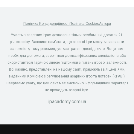
Політика Конфіденційності
Політика Cookies
Автори
Участь в азартних іграх дозволена тільки особам, які досягли 21-
річного віку. Важливо пам’ятати, що азартні ігри можуть викликати
залежність, тому рекомендується грати відповідально. Якщо вам
необхідна допомога, зверніться до кваліфікованих спеціалістів або
скористайтеся гарячою лінією підтримки з питань ігрової залежності.
Всі казино, представлені на нашому сайті, працюють за ліцензіями,
виданими Комісією з регулювання азартних ігор та лотерей (КРАІЛ).
Звертаємо увагу, що цей сайт має виключно інформаційний характер і
не проводить азартні ігри.
ipacademy.com.ua