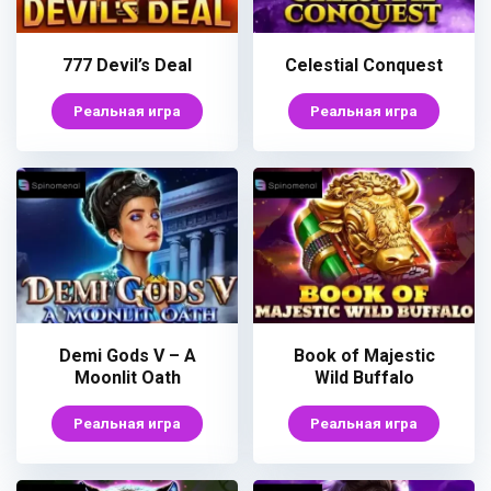
777 Devil’s Deal
Celestial Conquest
Реальная игра
Реальная игра
Demi Gods V – A
Book of Majestic
Moonlit Oath
Wild Buffalo
Реальная игра
Реальная игра