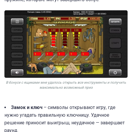
В бонусе с ящиками мне удалось открыть все инструменты и получить
максимально возможный приз
Замок и ключ
– символы открывают игру, где
нужно угадать правильную ключницу. Удачное
решение приносит выигрыш, неудачное — завершает
раунд.