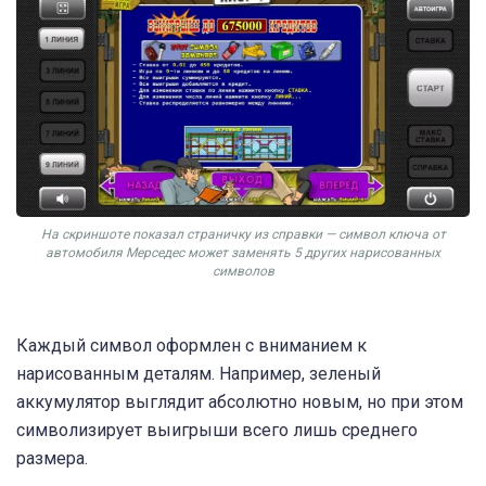
На скриншоте показал страничку из справки — символ ключа от
автомобиля Мерседес может заменять 5 других нарисованных
символов
Каждый символ оформлен с вниманием к
нарисованным деталям. Например, зеленый
аккумулятор выглядит абсолютно новым, но при этом
символизирует выигрыши всего лишь среднего
размера.