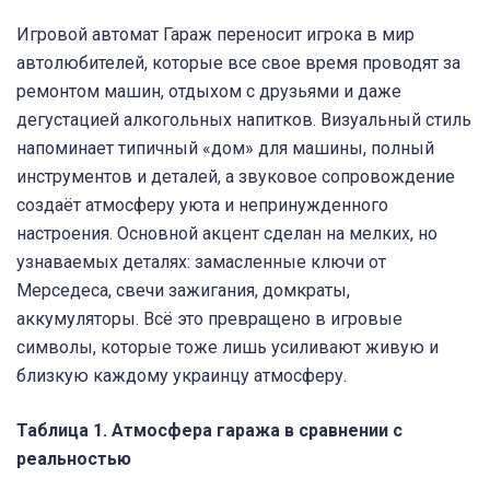
Игровой автомат Гараж переносит игрока в мир
автолюбителей, которые все свое время проводят за
ремонтом машин, отдыхом с друзьями и даже
дегустацией алкогольных напитков. Визуальный стиль
напоминает типичный «дом» для машины, полный
инструментов и деталей, а звуковое сопровождение
создаёт атмосферу уюта и непринужденного
настроения. Основной акцент сделан на мелких, но
узнаваемых деталях: замасленные ключи от
Мерседеса, свечи зажигания, домкраты,
аккумуляторы. Всё это превращено в игровые
символы, которые тоже лишь усиливают живую и
близкую каждому украинцу атмосферу.
Таблица 1. Атмосфера гаража в сравнении с
реальностью