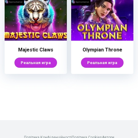
Majestic Claws
Olympian Throne
Реальная игра
Реальная игра
Політика Конфіденційності
Політика Cookies
Автори