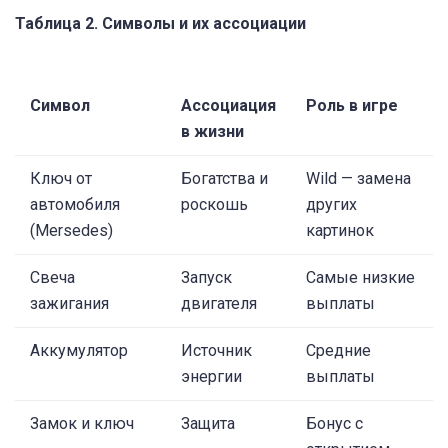
Таблица 2. Символы и их ассоциации
Символ
Ассоциация
Роль в игре
в жизни
Ключ от
Богатства и
Wild — замена
автомобиля
роскошь
других
(Mersedes)
картинок
Свеча
Запуск
Самые низкие
зажигания
двигателя
выплаты
Аккумулятор
Источник
Средние
энергии
выплаты
Замок и ключ
Защита
Бонус с