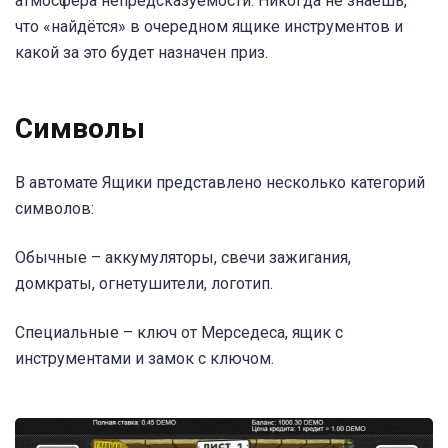
атмосфера непредсказуемости. Никогда не знаешь,
что «найдётся» в очередном ящике инструментов и
какой за это будет назначен приз.
Символы
В автомате Ящики представлено несколько категорий
символов:
Обычные – аккумуляторы, свечи зажигания,
домкраты, огнетушители, логотип.
Специальные – ключ от Мерседеса, ящик с
инструментами и замок с ключом.