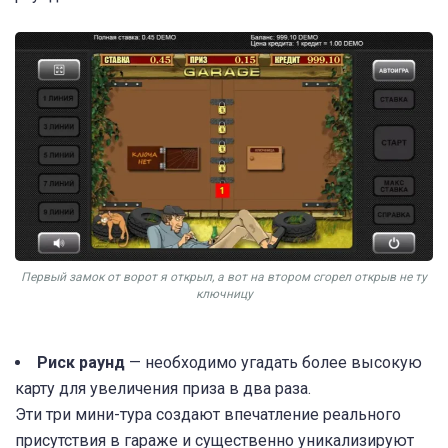
Первый замок от ворот я открыл, а вот на втором сгорел открыв не ту
ключницу
Риск раунд
— необходимо угадать более высокую
карту для увеличения приза в два раза.
Эти три мини-тура создают впечатление реального
присутствия в гараже и существенно уникализируют