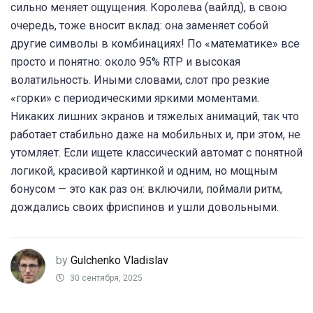
сильно меняет ощущения. Королева (вайлд), в свою
очередь, тоже вносит вклад: она заменяет собой
другие символы в комбинациях! По «математике» все
просто и понятно: около 95% RTP и высокая
волатильность. Иными словами, слот про резкие
«горки» с периодическими яркими моментами.
Никаких лишних экранов и тяжелых анимаций, так что
работает стабильно даже на мобильных и, при этом, не
утомляет. Если ищете классический автомат с понятной
логикой, красивой картинкой и одним, но мощным
бонусом — это как раз он: включили, поймали ритм,
дождались своих фриспинов и ушли довольными.
by
Gulchenko Vladislav
30 сентября, 2025