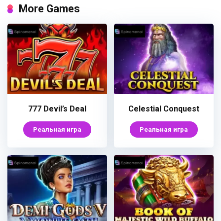
More Games
777 Devil’s Deal
Celestial Conquest
Реальная игра
Реальная игра