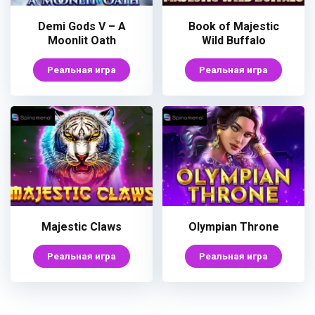
Demi Gods V – A
Book of Majestic
Moonlit Oath
Wild Buffalo
Реальная игра
Реальная игра
Majestic Claws
Olympian Throne
Реальная игра
Реальная игра