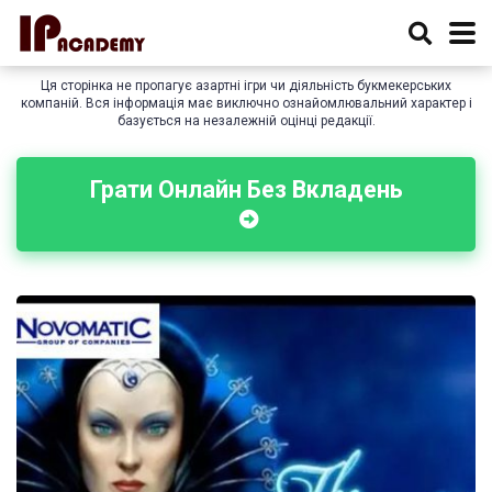
Ця сторінка не пропагує азартні ігри чи діяльність букмекерських
компаній. Вся інформація має виключно ознайомлювальний характер і
базується на незалежній оцінці редакції.
Грати Онлайн Без Вкладень