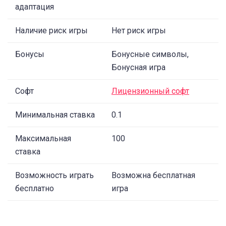
адаптация
Наличие риск игры
Нет риск игры
Бонусы
Бонусные символы,
Бонусная игра
Софт
Лицензионный софт
Минимальная ставка
0.1
Максимальная
100
ставка
Возможность играть
Возможна бесплатная
бесплатно
игра