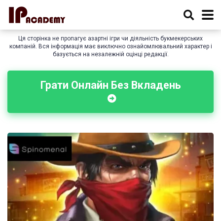
Ця сторінка не пропагує азартні ігри чи діяльність букмекерських
компаній. Вся інформація має виключно ознайомлювальний характер і
базується на незалежній оцінці редакції.
Грати Онлайн Без Вкладень