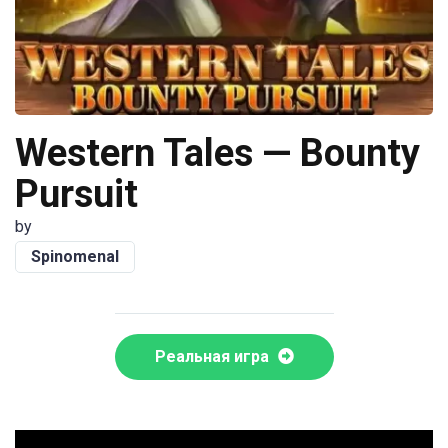
Western Tales — Bounty
Pursuit
by
Spinomenal
Реальная игра