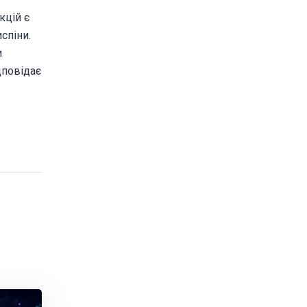
кцій є
спіни.
и
дповідає