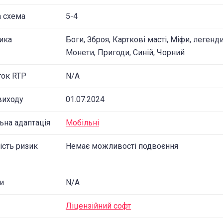
а схема
5-4
ика
Боги, Зброя, Карткові масті, Міфи, легенди
Монети, Пригоди, Синій, Чорний
ток RTP
N/A
виходу
01.07.2024
ьна адаптація
Мобільні
ість ризик
Немає можливості подвоєння
и
N/A
Ліцензійний софт