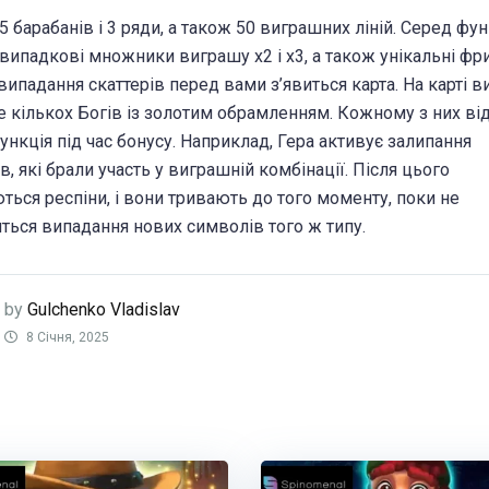
5 барабанів і 3 ряди, а також 50 виграшних ліній. Серед фун
 випадкові множники виграшу х2 і х3, а також унікальні фри
 випадання скаттерів перед вами з’явиться карта. На карті в
е кількох Богів із золотим обрамленням. Кожному з них ві
ункція під час бонусу. Наприклад, Гера активує залипання
в, які брали участь у виграшній комбінації. Після цього
ться респіни, і вони тривають до того моменту, поки не
ться випадання нових символів того ж типу.
by
Gulchenko Vladislav
8 Січня, 2025