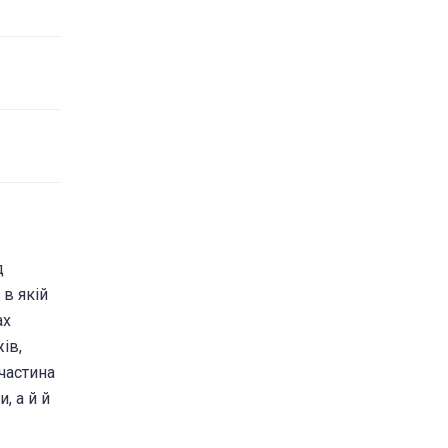
д
 в якій
ах
ів,
 частина
, а й й