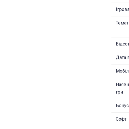
Ігров
Темат
Відсо
Дата 
Мобіл
Наявн
гри
Бонус
Софт