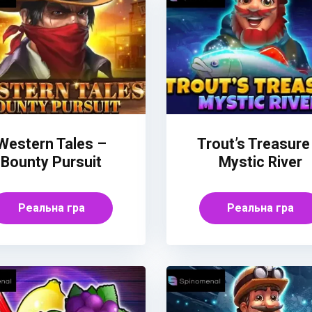
Western Tales –
Trout’s Treasure
Bounty Pursuit
Mystic River
Реальна гра
Реальна гра