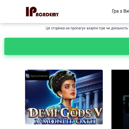
Гра з В
Ця сторінка не пропагує азартні ігри чи діяльніс