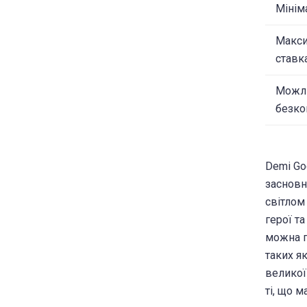
Мінім
Макс
ставк
Можли
безк
Demi Go
засновн
світлом
герої т
можна п
таких як
великої 
ті, що 