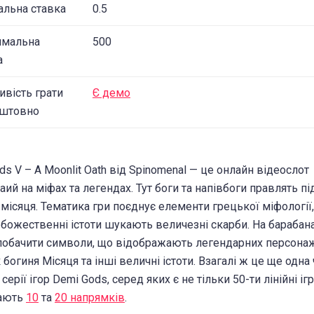
альна ставка
0.5
имальна
500
а
вість грати
Є демо
оштовно
ds V – A Moonlit Oath від Spinomenal — це онлайн відеослот
аий на міфах та легендах. Тут боги та напівбоги правлять пі
 місяця. Тематика гри поєднує елементи грецької міфології,
а божественні істоти шукають величезні скарби. На барабан
обачити символи, що відображають легендарних персонаж
 богиня Місяця та інші величні істоти. Взагалі ж це ще одна
серії ігор Demi Gods, серед яких є не тільки 50-ти лінійні ігри
мають
10
та
20 напрямків
.