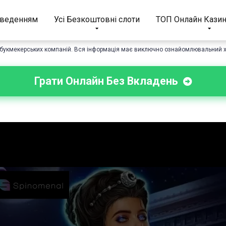
иведенням
Усі Безкоштовні слоти
ТОП Онлайн Казин
ть букмекерських компаній. Вся інформація має виключно ознайомлювальний ха
Грати Онлайн Без Вкладень