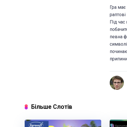
Гра має 
раптові
Під час
побачит
певна ф
символі
починаю
припини
Більше Слотів