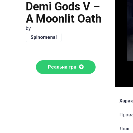
Demi Gods V –
A Moonlit Oath
by
Spinomenal
Реальна гра
Харак
Пров
Лінії