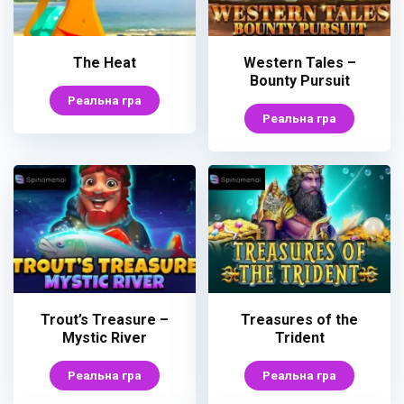
The Heat
Western Tales –
Bounty Pursuit
Реальна гра
Реальна гра
Trout’s Treasure –
Treasures of the
Mystic River
Trident
Реальна гра
Реальна гра