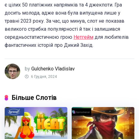
є цілих 50 платіжних напрямків та 4 джекпоти. Гра
досить молода, адже вона була випущена лише у
травні 2023 року. За час, що минув, слот не показав
великого стрибка популярності й так і залишився
середньостатистичною грою
Нетгейм
для любителів
фантастичних історій про Дикий Захід.
by
Gulchenko Vladislav
6 Грудня, 2024
Більше Слотів