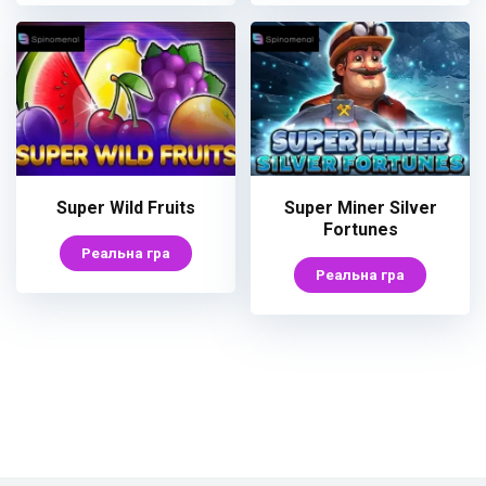
Super Wild Fruits
Super Miner Silver
Fortunes
Реальна гра
Реальна гра