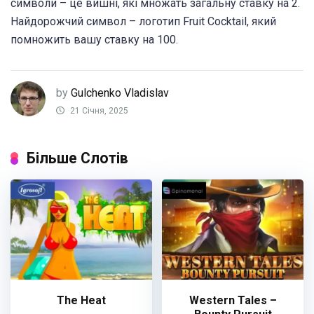
символи – це вишні, які множать загальну ставку на 2.
Найдорожчий символ – логотип Fruit Cocktail, який
помножить вашу ставку на 100.
by
Gulchenko Vladislav
21 Січня, 2025
Більше Слотів
The Heat
Western Tales –