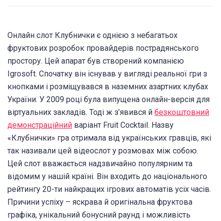
Онлайн слот Клубнички є однією з небагатьох
фруктових розробок провайдерів пострадянського
простору. Цей апарат був створений компанією
Igrosoft. Спочатку він існував у вигляді реальної гри з
кнопками і розміщувався в наземних азартних клубах
України. У 2009 році була випущена онлайн-версія для
віртуальних закладів. Тоді ж з’явився й
безкоштовний
демонстраційний
варіант Fruit Cocktail. Назву
«Клубнички» гра отримала від українських гравців, які
так називали цей відеослот у розмовах між собою.
Цей слот вважається надзвичайно популярним та
відомим у нашій країні. Він входить до національного
рейтингу 20-ти найкращих ігрових автоматів усіх часів.
Причини успіху – яскрава й оригінальна фруктова
графіка, унікальний бонусний раунд і можливість