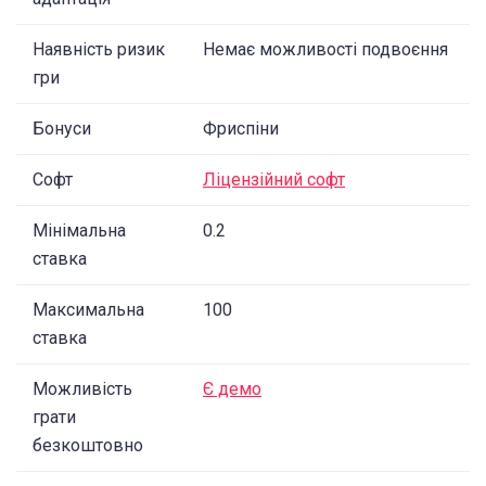
Наявність ризик
Немає можливості подвоєння
гри
Бонуси
Фриспіни
Софт
Ліцензійний софт
Мінімальна
0.2
ставка
Максимальна
100
ставка
Можливість
Є демо
грати
безкоштовно