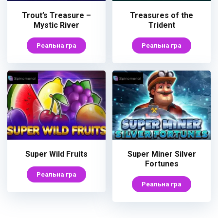
Trout’s Treasure –
Treasures of the
Mystic River
Trident
Реальна гра
Реальна гра
Super Wild Fruits
Super Miner Silver
Fortunes
Реальна гра
Реальна гра