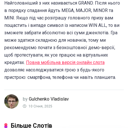
Найголовніший з них називається GRAND. Після нього
в порядку спадання йдуть MEGA, MAJOR, MINOR та
MINI. Якщо під час розіграшу головного призу вам
пощастить і випаде символ із написом WIN ALL, то ви
зможете забрати абсолютно всі суми джекпотів. Гра
може здатися складною для новачків, тому ми
рекомендуємо почати з безкоштовної демо-версії,
щоб протестувати, як усе працює на віртуальних
кредитах.
Повна мобільна версія онлайн слота
дозволяє насолоджуватися грою з будь-якого
пристрою: смартфона, телефона чи навіть планшета.
by
Gulchenko Vladislav
10 Січня, 2025
Більше Слотів