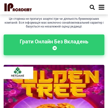
Ця сторінка не пропагує азартні ігри чи діяльність букмекерських
компаній. Вся інформація має виключно ознайомлювальний характер і
базується на незалежній оцінці редакції.
Грати Онлайн Без Вкладень