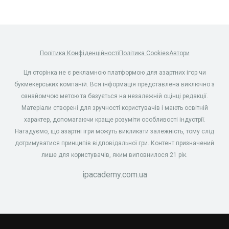
Політика Конфіденційності
Політика Cookies
Автори
Ця сторінка не є рекламною платформою для азартних ігор чи
букмекерських компаній. Вся інформація представлена виключно з
ознайомчою метою та базується на незалежній оцінці редакції.
Матеріали створені для зручності користувачів і мають освітній
характер, допомагаючи краще розуміти особливості індустрії.
Нагадуємо, що азартні ігри можуть викликати залежність, тому слід
дотримуватися принципів відповідальної гри. Контент призначений
лише для користувачів, яким виповнилося 21 рік.
ipacademy.com.ua