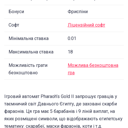
Бонуси
Фриспіни
Софт
Ліцензійний софт
Мінімальна ставка
0.01
Максимальна ставка
18
Можливість грати
Можлива безкоштовна
безкоштовно
гра
Ігровий автомат Pharaoh’s Gold II запрошує гравців у
таємничий світ Давнього Єгипту, де заховані скарби
фараонів. Ця гра має 5 барабанів і 9 ліній виплат, на
яких розміщені символи, що відображають єгипетську
тематику: скарабеї, маски фараонів, коти і т.д.