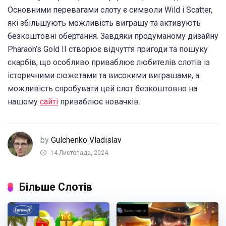
Основними перевагами слоту є символи Wild і Scatter,
які збільшують можливість виграшу та активують
безкоштовні обертання. Завдяки продуманому дизайну
Pharaoh’s Gold II створює відчуття пригоди та пошуку
скарбів, що особливо приваблює любителів слотів із
історичними сюжетами та високими виграшами, а
можливість спробувати цей слот безкоштовно на
нашому
сайті
приваблює новачків.
by
Gulchenko Vladislav
14 Листопада, 2024
Більше Слотів