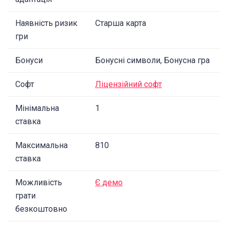
Наявність ризик
Старша карта
гри
Бонуси
Бонусні символи, Бонусна гра
Софт
Ліцензійний софт
Мінімальна
1
ставка
Максимальна
810
ставка
Можливість
Є демо
грати
безкоштовно