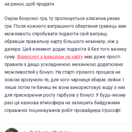
на ринок, щоб продати.
Окрім бонусної гри, ту пропонується класична ризик
гра. Після кожного виграшного обертання гравець має
можливість спробувати подвоїти свій виграш,
обравши правильну карту більшого номіналу, ніж у
дилера. Цей елемент додає подвоїти й без того велику
суму.
Відеослот з виводом на карту
має дуже прості
правила з дещо ускладненою механікою додаткових
можливостей у бонусі. На старті ігрового процеса не
зовсім зрозуміло те, для чого чаріниця збирає лейки. І
лише потім ти бачиш як вона використовує воду з них
для прискорення росту гарбузів у бонусі. У будь-якому
разі ця казкова атмосфера не залишить байдужими
справжніх поціновувачів робіт провайдера Ігрософт.