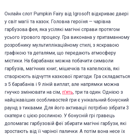
Онлайн слот Pumpkin Fairy від Igrosoft відкриває двері
у світ магії та казок. Головна героїня — чарівна
гарбузова фея, яка усілякі магічні справи протягом
усього ігрового процесу. Гра виконана у притаманному
розробнику мультиплікаційному стилі, з яскравою
графікою та деталями, що передають атмосферу
містики. На барабанах можна побачити символи
гарбузів, магічних книг, мішечків та капелюхів, які
створюють відчуття казкової пригоди. Гра складається
з 5 барабанів і 9 ліній виплат, але напрямки можна
гнучко змінювати на сім,
п’ять
, три та один. Однією з
найцікавіших особливостей гри є унікальний бонусний
раунд з тиквами. Для його активації потрібно зібрати 3
скатери с цією рослиною. У бонусній грі гравець
допомагає гарбузовій феї збирати магічні гарбузи, які
зростають від її чаріної палички. А потім вона несе їх