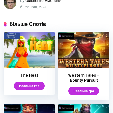
by
Gulchenko Vladislav
22 Січня, 2025
Більше Слотів
The Heat
Western Tales –
Bounty Pursuit
Реальна гра
Реальна гра