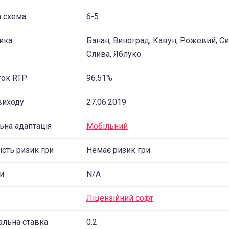
а схема
6-5
ика
Банан, Виноград, Кавун, Рожевий, Си
Слива, Яблуко
ток RTP
96.51%
виходу
27.06.2019
ьна адаптація
Мобільний
ість ризик гри
Немає ризик гри
и
N/A
Ліцензійний софт
альна ставка
0.2