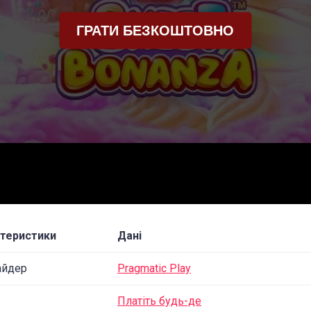
ГРАТИ БЕЗКОШТОВНО
теристики
Дані
айдер
Pragmatic Play
Платіть будь-де