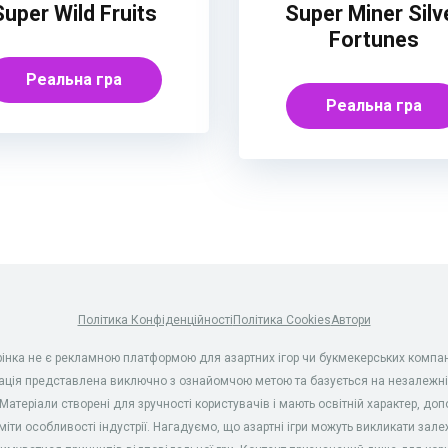
Super Wild Fruits
Super Miner Silv
Fortunes
Реальна гра
Реальна гра
Політика Конфіденційності
Політика Cookies
Автори
рінка не є рекламною платформою для азартних ігор чи букмекерських компан
ація представлена виключно з ознайомчою метою та базується на незалежній
 Матеріали створені для зручності користувачів і мають освітній характер, д
іти особливості індустрії. Нагадуємо, що азартні ігри можуть викликати зале