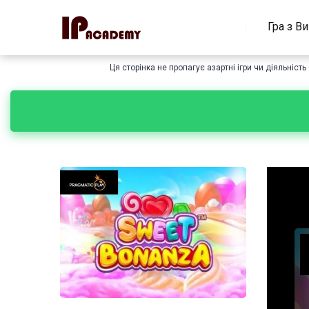
Гра з В
Ця сторінка не пропагує азартні ігри чи діяльніс