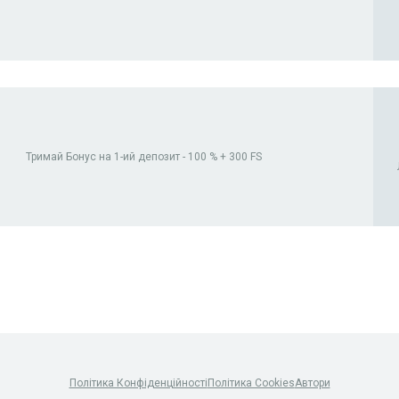
Тримай Бонус на 1-ий депозит - 100 % + 300 FS
Політика Конфіденційності
Політика Cookies
Автори