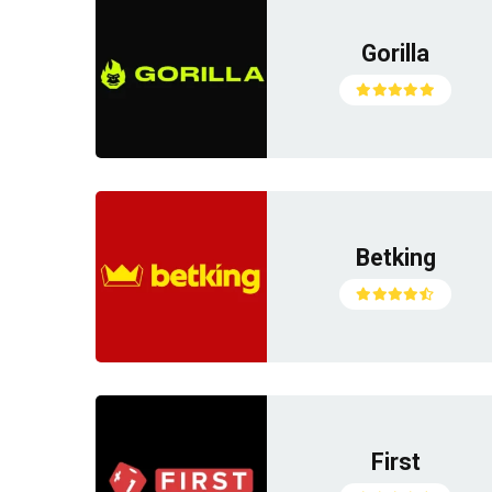
Gorilla
Betking
First