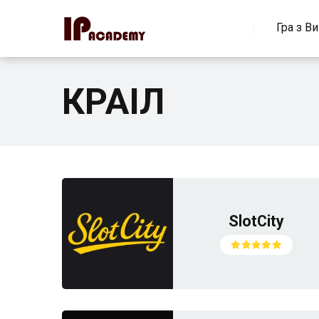
Гра з В
КРАІЛ
SlotCity